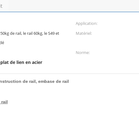
it
Application:
50kg de rail, le rail 60kg, le S49 et
Matériel:
dé
Norme:
plat de lien en acier
,
struction de rail, embase de rail
rail