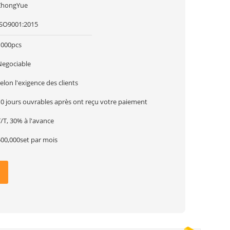
ZhongYue
ISO9001:2015
1000pcs
Negociable
elon l'exigence des clients
10 jours ouvrables après ont reçu votre paiement
/T, 30% à l'avance
500,000set par mois