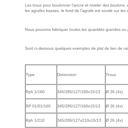
Les trous pour boulonner l'ancre et niveler des boulons, 
les agrafes basses, le fond de l'agrafe est soudé sur les
Nous pouvons fabriquer toutes les quantités grandes ou p
Sont ci-dessous quelques exemples de plat de lien de ra
Type
Dimension
Trous
Rph 1/160
345/285/127/160x15/13
Ø 26 (4x)
RP 01/01/160
345/285/127/160x15/13
Ø 26 (4x)
Rph 1/210
345/285/127x210x15/13
Ø 26 (4x)