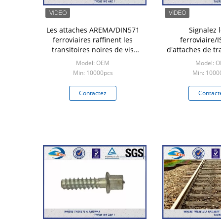
Les attaches AREMA/DIN571
Signalez 
ferroviaires raffinent les
ferroviaire/
transitoires noires de vis
d'attaches de tr
d'huile
voie de transitoir
Model: OEM
Model: 
d'ancre de vi
Min: 10000pcs
Min: 1000
Contactez
Contact