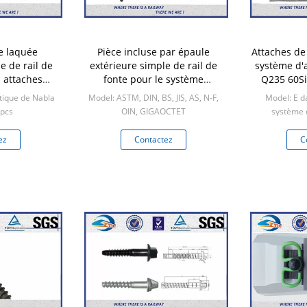
e laquée
Pièce incluse par épaule
Attaches de
e de rail de
extérieure simple de rail de
système d'a
 attaches
fonte pour le système
Q235 60S
ires
ferroviaire d'attache
tique de Nabla
Model: ASTM, DIN, BS, JIS, AS, N-F,
Model: E d
0pcs
OIN, GIGAOCTET
système d
Min: 2000pcs
Min:
ez
Contactez
C