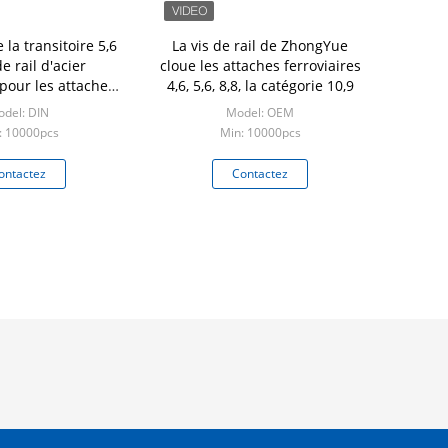
 la transitoire 5,6
La vis de rail de ZhongYue
e rail d'acier
cloue les attaches ferroviaires
pour les attaches
4,6, 5,6, 8,8, la catégorie 10,9
roviaires
del: DIN
Model: OEM
: 10000pcs
Min: 10000pcs
ontactez
Contactez