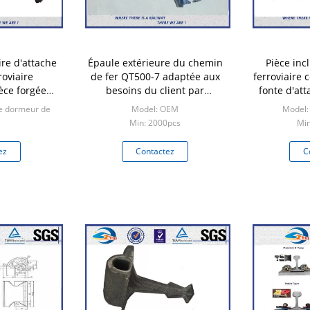
re d'attache
Épaule extérieure du chemin
Pièce inc
roviaire
de fer QT500-7 adaptée aux
ferroviaire 
ièce forgéee
besoins du client par
fonte d'at
es de rail
attaches ferroviaires
de dormeur de
Model: OEM
Model: 
Min: 2000pcs
Min
0pcs
ez
Contactez
C