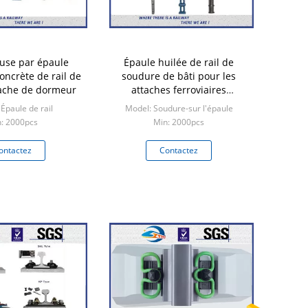
luse par épaule
Épaule huilée de rail de
concrète de rail de
soudure de bâti pour les
tache de dormeur
attaches ferroviaires
BS100lbs
Épaule de rail
Model: Soudure-sur l'épaule
: 2000pcs
Min: 2000pcs
ontactez
Contactez