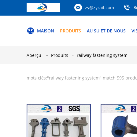
zy@zyrail.com
8
MAISON
PRODUITS
AU SUJET DE NOUS
VI
Aperçu
Produits
railway fastening system
mots clés:"
railway fastening system
" match 595 prod