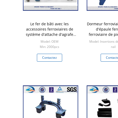
Le fer de bâti avec les
Dormeur ferroviai
accessoires ferroviaires de
d'épaule fer
système d'attache d'agrafe
ferroviaire de p
clôturent l'épaule
avec des agraf
Model: OEM
Model: Insertions 
Min: 2000pcs
rail
Min: 200
Contactez
Contact