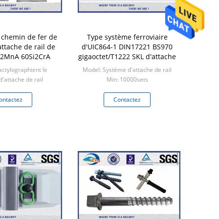
 chemin de fer de
Type système ferroviaire
ttache de rail de
d'UIC864-1 DIN17221 BS970
i2MnA 60Si2CrA
gigaoctet/T1222 SKL d'attache
actylographient le
Model: Système d'attache de rail
'attache de rail
Min: 10000sets
 10000sets
ontactez
Contactez