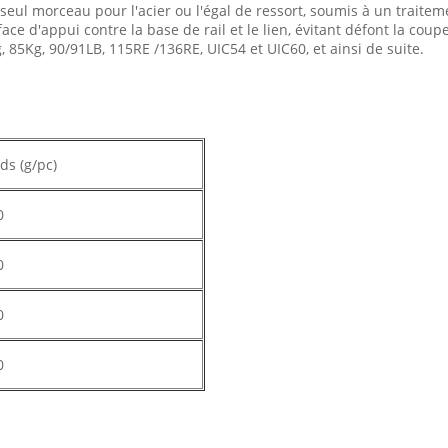
n seul morceau pour l'acier ou l'égal de ressort, soumis à un trait
ce d'appui contre la base de rail et le lien, évitant défont la coupe
g, 85Kg, 90/91LB, 115RE /136RE, UIC54 et UIC60, et ainsi de suite.
ds (g/pc)
0
0
0
0