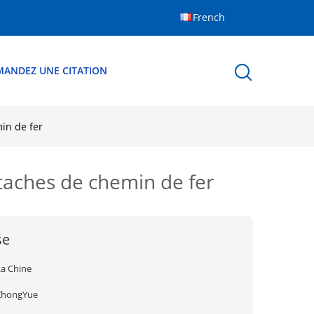
French
MANDEZ UNE CITATION
min de fer
ttaches de chemin de fer
se
La Chine
ZhongYue