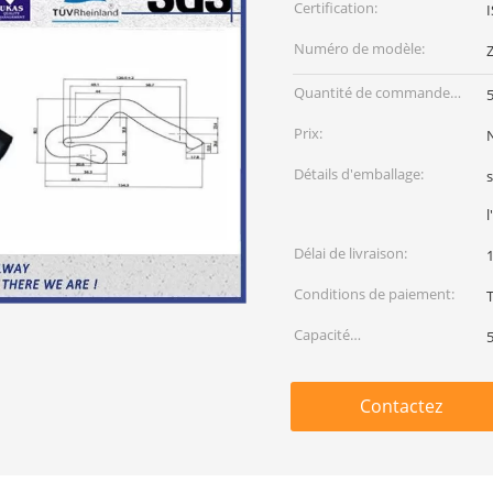
Certification:
Numéro de modèle:
Quantité de commande
min:
Prix:
Détails d'emballage:
s
l
Délai de livraison:
Conditions de paiement:
T
Capacité
d'approvisionnement:
Contactez