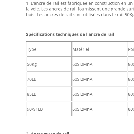
1. L'ancre de rail est fabriquée en construction en u
la voie. Les ancres de rail fournissent une grande surfa
bois. Les ancres de rail sont utilisées dans le rail 50K
Spécifications techniques de l'ancre de rail
Type
Matériel
Poi
50Kg
60Si2MnA
80
70LB
60Si2MnA
80
85LB
60Si2MnA
80
90/91LB
60Si2MnA
80
2.
Ancre russe de rail