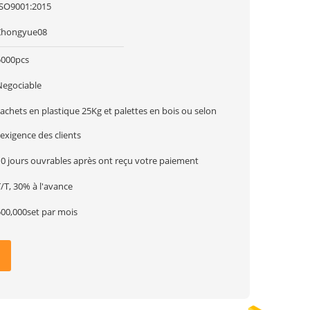
ISO9001:2015
Zhongyue08
5000pcs
Negociable
achets en plastique 25Kg et palettes en bois ou selon
'exigence des clients
10 jours ouvrables après ont reçu votre paiement
/T, 30% à l'avance
500,000set par mois