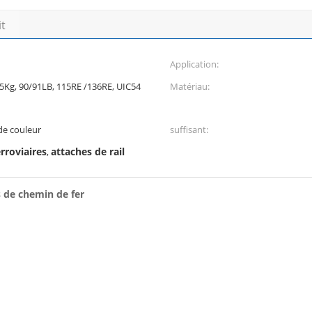
it
Application:
, 85Kg, 90/91LB, 115RE /136RE, UIC54
Matériau:
 de couleur
suffisant:
rroviaires
attaches de rail
,
s de chemin de fer