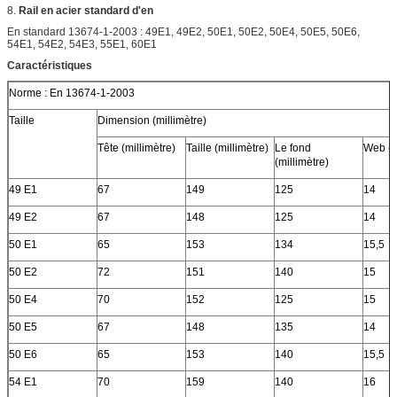
8.
Rail en acier standard d'en
En standard 13674-1-2003 : 49E1, 49E2, 50E1, 50E2, 50E4, 50E5, 50E6,
54E1, 54E2, 54E3, 55E1, 60E1
Caractéristiques
Norme : En 13674-1-2003
Taille
Dimension (millimètre)
Tête (millimètre)
Taille (millimètre)
Le fond
Web (m
(millimètre)
49 E1
67
149
125
14
49 E2
67
148
125
14
50 E1
65
153
134
15,5
50 E2
72
151
140
15
50 E4
70
152
125
15
50 E5
67
148
135
14
50 E6
65
153
140
15,5
54 E1
70
159
140
16