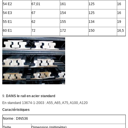
54 E2
67,01
161
125
16
54 E3
67
154
125
16
55 E1
62
155
134
19
60 E1
72
172
150
16,5
9.
DANS le rail en acier standard
En standard 13674-1-2003 : A55, A65, A75, A100, A120
Caractéristiques
Norme : DIN536
Taille
Dimension (millimètre)