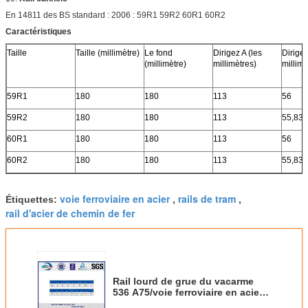
En 14811 des BS standard : 2006 : 59R1 59R2 60R1 60R2
Caractéristiques
Taille
Taille (millimètre)
Le fond
Dirigez A (les
Dirigez
(millimètre)
millimètres)
millimè
59R1
180
180
113
56
59R2
180
180
113
55,83
60R1
180
180
113
56
60R2
180
180
113
55,83
voie ferroviaire en acier
rails de tram
Étiquettes:
,
,
rail d'acier de chemin de fer
Rail lourd de grue du vacarme
536 A75/voie ferroviaire en acier
avec le matériel de Q235B