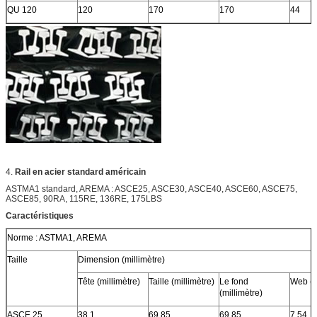
QU 120
120
170
170
44
4.
Rail en acier standard américain
ASTMA1 standard, AREMA : ASCE25, ASCE30, ASCE40, ASCE60, ASCE75,
ASCE85, 90RA, 115RE, 136RE, 175LBS
Caractéristiques
Norme : ASTMA1, AREMA
Taille
Dimension (millimètre)
Tête (millimètre)
Taille (millimètre)
Le fond
Web (m
(millimètre)
ASCE 25
38,1
69,85
69,85
7,54