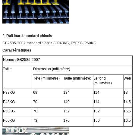
2.
Rail lourd standard chinois
GB2585-2007 standard : P38KG, P43KG, P50KG, P60KG
Caractéristiques
Norme : GB2585-2007
Taille
Dimension (millimètre)
Tête (millimètre)
Taille (millimètre)
Le fond
Web (m
(millimètre)
P38KG
68
134
114
13
P43KG
70
140
114
14,5
P50KG
70
152
132
15,5
P60KG
73
170
150
16,5