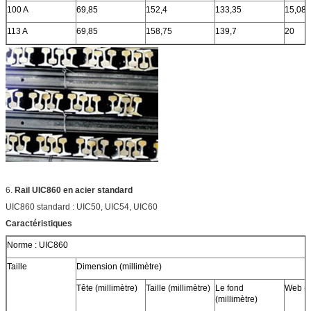
100 A
69,85
152,4
133,35
15,08
113 A
69,85
158,75
139,7
20
6.
Rail UIC860 en acier standard
UIC860 standard : UIC50, UIC54, UIC60
Caractéristiques
Norme : UIC860
Taille
Dimension (millimètre)
Tête (millimètre)
Taille (millimètre)
Le fond
Web (m
(millimètre)