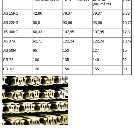
(millimètre)
JIS 15KG
42,86
79,37
79,37
8,33
JIS 22KG
50,8
93,66
93,66
10,72
JIS 30KG
60,33
107,95
107,95
12,3
JIS 37A
62,71
122,24
122,24
13,49
JIS 50N
65
153
127
15
CR 73
100
135
140
32
CR 100
120
150
155
39