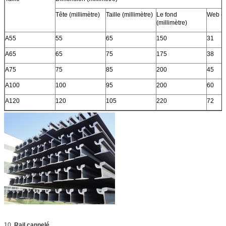
Tête (millimètre)
Taille (millimètre)
Le fond
Web (m
(millimètre)
A55
55
65
150
31
A65
65
75
175
38
A75
75
85
200
45
A100
100
95
200
60
A120
120
105
220
72
10.
Rail cannelé