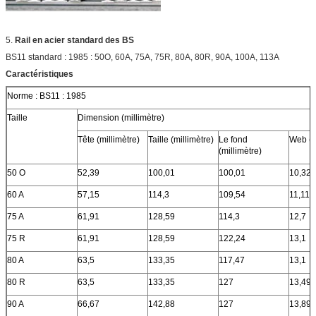
5.
Rail en acier standard des BS
BS11 standard : 1985 : 50O, 60A, 75A, 75R, 80A, 80R, 90A, 100A, 113A
Caractéristiques
Norme : BS11 : 1985
Taille
Dimension (millimètre)
Tête (millimètre)
Taille (millimètre)
Le fond
Web (m
(millimètre)
50 O
52,39
100,01
100,01
10,32
60 A
57,15
114,3
109,54
11,11
75 A
61,91
128,59
114,3
12,7
75 R
61,91
128,59
122,24
13,1
80 A
63,5
133,35
117,47
13,1
80 R
63,5
133,35
127
13,49
90 A
66,67
142,88
127
13,89