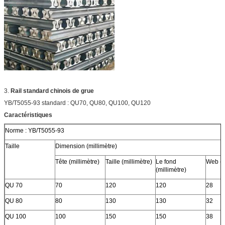
3.
Rail standard chinois de grue
YB/T5055-93 standard : QU70, QU80, QU100, QU120
Caractéristiques
Norme : YB/T5055-93
Taille
Dimension (millimètre)
Tête (millimètre)
Taille (millimètre)
Le fond
Web (m
(millimètre)
QU 70
70
120
120
28
QU 80
80
130
130
32
QU 100
100
150
150
38