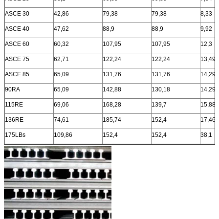
ASCE 30
42,86
79,38
79,38
8,33
ASCE 40
47,62
88,9
88,9
9,92
ASCE 60
60,32
107,95
107,95
12,3
ASCE 75
62,71
122,24
122,24
13,49
ASCE 85
65,09
131,76
131,76
14,29
90RA
65,09
142,88
130,18
14,29
115RE
69,06
168,28
139,7
15,88
136RE
74,61
185,74
152,4
17,46
175LBs
109,86
152,4
152,4
38,1