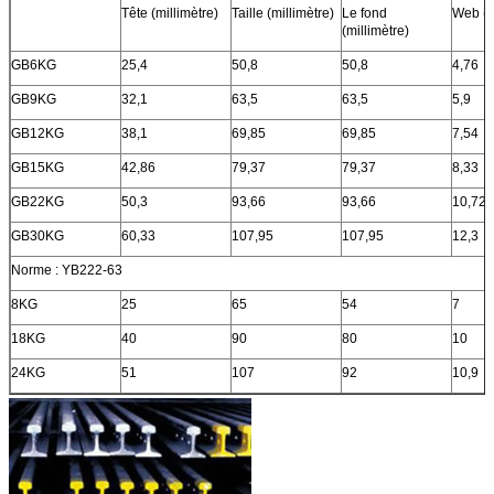
Tête (millimètre)
Taille (millimètre)
Le fond
Web (m
(millimètre)
GB6KG
25,4
50,8
50,8
4,76
GB9KG
32,1
63,5
63,5
5,9
GB12KG
38,1
69,85
69,85
7,54
GB15KG
42,86
79,37
79,37
8,33
GB22KG
50,3
93,66
93,66
10,72
GB30KG
60,33
107,95
107,95
12,3
Norme : YB222-63
8KG
25
65
54
7
18KG
40
90
80
10
24KG
51
107
92
10,9