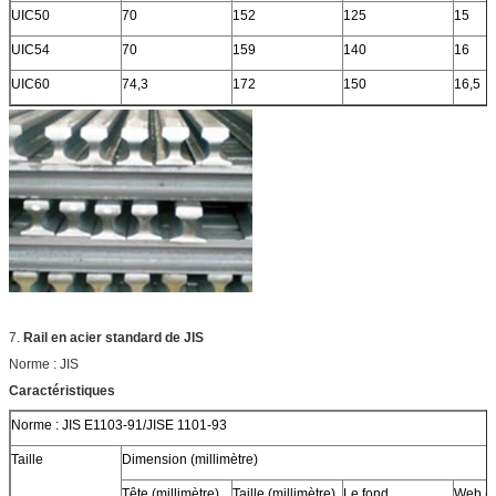
UIC50
70
152
125
15
UIC54
70
159
140
16
UIC60
74,3
172
150
16,5
7.
Rail en acier standard de JIS
Norme : JIS
Caractéristiques
Norme : JIS E1103-91/JISE 1101-93
Taille
Dimension (millimètre)
Tête (millimètre)
Taille (millimètre)
Le fond
Web (m