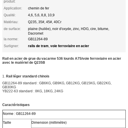
produit:
Application:
chemin de fer
Qualité:
4,6, 5,6, 8,8, 10,9
Matériau:
Q235, 35#, 45#, 40Cr
de surface:
plaine (huilée), noir d'oxyde, zinc, HDG, cire, bitume,
Dacromet
la norme:
GB11264-89
rails de tram
voie ferroviaire en acier
Surligner:
,
Rail en acier de grue du vacarme 536 lourds A75/voie ferroviaire en acier
avec le matériel de Q235B
1.
Rail léger standard chinois
GB11264-89 standard : GB6KG, GB9KG, GB12KG, GB15KG, GB22KG,
GB30KG
YB222-63 standard : 8KG, 18KG, 24KG
Caractéristiques
Norme : GB11264-89
Taille
Dimension (millimètre)