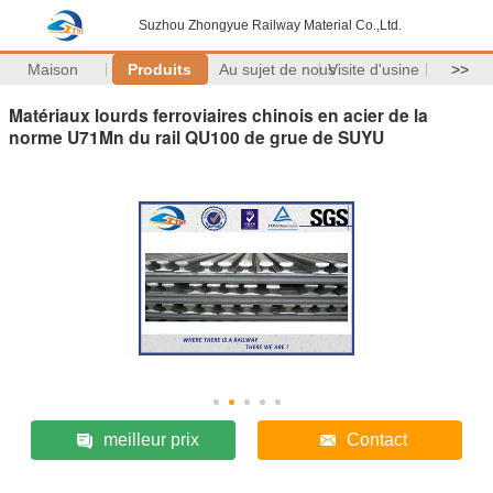
Suzhou Zhongyue Railway Material Co.,Ltd.
Maison
Produits
Au sujet de nous
Visite d'usine
>>
Matériaux lourds ferroviaires chinois en acier de la
norme U71Mn du rail QU100 de grue de SUYU
meilleur prix
Contact