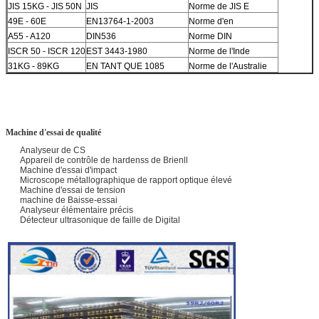
JIS 15KG - JIS 50N
JIS
Norme de JIS E
49E - 60E
EN13764-1-2003
Norme d'en
A55 - A120
DIN536
Norme DIN
ISCR 50 - ISCR 120
EST 3443-1980
Norme de l'Inde
31KG - 89KG
EN TANT QUE 1085
Norme de l'Australie
Machine d'essai de qualité
Analyseur de CS
Appareil de contrôle de hardenss de Brienll
Machine d'essai d'impact
Microscope métallographique de rapport optique élevé
Machine d'essai de tension
machine de Baisse-essai
Analyseur élémentaire précis
Détecteur ultrasonique de faille de Digital