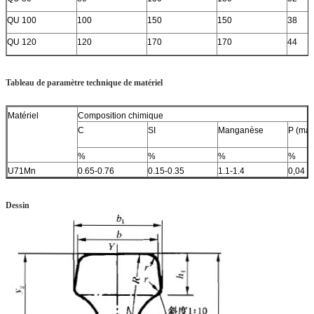
QU 100
100
150
150
38
QU 120
120
170
170
44
Tableau de paramètre technique de matériel
Matériel
Composition chimique
C
SI
Manganèse
P (ma
%
%
%
%
U71Mn
0.65-0.76
0.15-0.35
1.1-1.4
0,04
Dessin