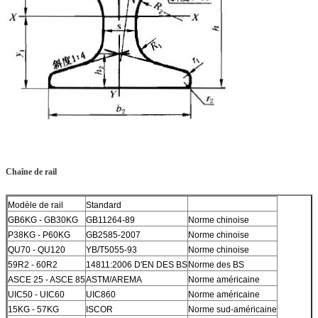
Chaîne de rail
Modèle de rail
Standard
GB6KG - GB30KG
GB11264-89
Norme chinoise
P38KG - P60KG
GB2585-2007
Norme chinoise
QU70 - QU120
YB/T5055-93
Norme chinoise
59R2 - 60R2
14811:2006 D'EN DES BS
Norme des BS
ASCE 25 - ASCE 85
ASTM/AREMA
Norme américaine
UIC50 - UIC60
UIC860
Norme américaine
15KG - 57KG
ISCOR
Norme sud-américaine