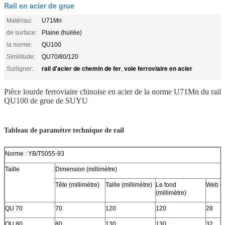
Rail en acier de grue
Matériau:
U71Mn
de surface:
Plaine (huilée)
la norme:
QU100
Similitude:
QU70/80/120
rail d'acier de chemin de fer
voie ferroviaire en acier
Surligner:
,
Pièce lourde ferroviaire chinoise en acier de la norme U71Mn du rail
QU100 de grue de SUYU
Tableau de paramètre technique de rail
Norme : YB/T5055-93
Taille
Dimension (millimètre)
Tête (millimètre)
Taille (millimètre)
Le fond
Web (m
(millimètre)
QU 70
70
120
120
28
QU 80
80
130
130
32