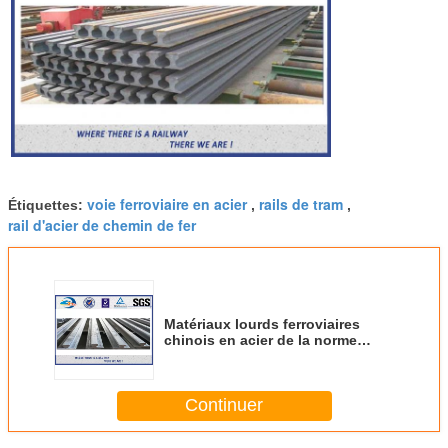
voie ferroviaire en acier
rails de tram
Étiquettes:
,
,
rail d'acier de chemin de fer
Matériaux lourds ferroviaires
chinois en acier de la norme
U71Mn du rail QU100 de grue de
SUYU
Continuer