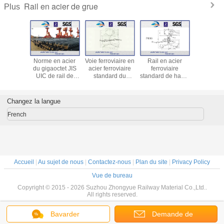
Rail en acier de grue
Plus
cier lourd
Norme en acier
Voie ferroviaire en
Rail en acier
Rail sta
re de grue
du gigaoctet JIS
acier ferroviaire
ferroviaire
chinois YB
 d'UIC50
UIC de rail de
standard du
standard de haute
93 QU70,
C60 12 -
grue de pile de
gigaoctet P38KG
qualité du
QU100, 
5m
feuille de forme
GB38 accordant
gigaoctet P43KG
de grue
de la forme Z d'U
des rails du tram
GB43 accordant
U71Mn 
Changez la langue
GB2585-2007
GB2585-2007
French
Accueil
|
Au sujet de nous
|
Contactez-nous
|
Plan du site
|
Privacy Policy
Vue de bureau
Copyright © 2015 - 2026 Suzhou Zhongyue Railway Material Co.,Ltd..
All rights reserved.
Bavarder
Demande de