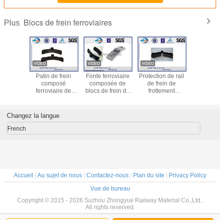
Blocs de frein ferroviaires
Plus
ions de
Patin de frein
Fonte ferroviaire
Protection de rail
bloc de 
omposées
composé
composée de
de frein de
ferrovia
iaires
ferroviaire de
blocs de frein de
frottement
fonte et p
adaptées
friction élevée de
basse de
ferroviaire/patin
frein com
oins du
blocs de frein de
frottement roue de
de frein composés
chemin d
 blocs de
fonte
train/patin de frein
pour le camion
Changez la langue
igaoctet
locomotif
résistant
/T 9439-
French
88
Accueil
|
Au sujet de nous
|
Contactez-nous
|
Plan du site
|
Privacy Policy
Vue de bureau
Copyright © 2015 - 2026 Suzhou Zhongyue Railway Material Co.,Ltd..
All rights reserved.