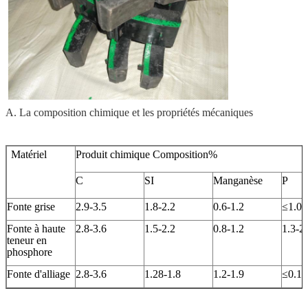
A. La composition chimique et les propriétés mécaniques
Matériel
Produit chimique Composition%
C
SI
Manganèse
P
Fonte grise
2.9-3.5
1.8-2.2
0.6-1.2
≤1.0
Fonte à haute
2.8-3.6
1.5-2.2
0.8-1.2
1.3-2
teneur en
phosphore
Fonte d'alliage
2.8-3.6
1.28-1.8
1.2-1.9
≤0.15