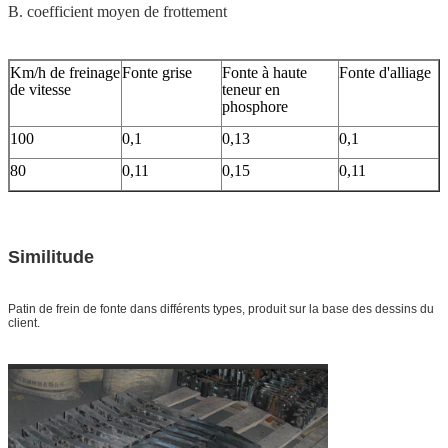
B. coefficient moyen de frottement
Km/h de freinage
Fonte grise
Fonte à haute
Fonte d'alliage
de vitesse
teneur en
phosphore
100
0,1
0,13
0,1
80
0,11
0,15
0,11
Similitude
Patin de frein de fonte dans différents types, produit
sur la base des dessins du
client.