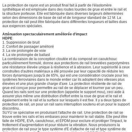
La protection de rayon est un produit final fait à partir de l'élastomère
synthétique et est employée dans des routes lourdes de grue et entre le rail et
la structure porteuse. Elle est fabriquée dans diverses largeurs déterminées
selon des dimensions de base de rail et de longueur standard de 12 M. La
protection de rail peut être fabriquée dans différentes longueurs et tailles dues
aux exigences spéciales.
Atténuation spectaculairement améliorée d'impact
HDPE
1. Suppression de bruit
2. Confort de passager amélioré
3. La vie prolongée de voie
4. La vie prolongée de ballast
La combinaison de la conception cloutée et du composé en caoutchouc
particulièrement formulé, donne aux protections de rail brevetées parpolymères
une résistance élevée unique à résilience et à abrasion. Leur supériorité à ceux
construites d'autres matériaux a été prouvée par leur capacité de réduire les
forces dynamiques jusqu'à de 65%, qui est une considération cruciale pour les
systèmes ferroviaires dans le monde entier car ils adoptent des vitesses plus
élevées et une plus grande charge d'axe. La protection résiliente de rail de
grue est conçue pour permettre au rail de se déplacer et tourner par un peu.
Quand les rails sont sur une protection (appelée le support mou), ceci aide à
assurer plus même une distribution d'effort entre la roue de grue et le rail et
également entre le rail et la surface sur lesquels il est fixe. Il y a deux types de
protection de rail, un pour un rail sans interruption soutenu et un pour le support
discontinu.
SUYU se spécialise en produisant l'attache de rail. Une protection de rail se
trouve entre les rails et les embases pour maintenir le rail stable. Elle peut être
faite de HDPE, EVA, caoutchouc, et EPDM pour exclure et protéger l'impact, le
frottement d'augmentation et pour réduire la vibration. Nous produisons la
protection de rail pour le type système d'E d'attache de rail et type système de