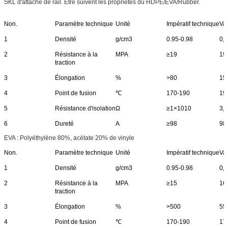
SKL d'attache de rail. Être suivent les propriétés du HDPE/EVA/Rubber.
Non.
Paramètre technique
Unité
Impératif technique
Va
1
Densité
g/cm3
0.95-0.98
0,
2
Résistance à la
MPA
≥19
19
traction
3
Élongation
%
>80
15
4
Point de fusion
℃
170-190
19
5
Résistance d'isolation
Ω
≥1×1010
3,
6
Dureté
A
≥98
98 
EVA : Polyéthylène 80%, acétate 20% de vinyle
Non.
Paramètre technique
Unité
Impératif technique
Va
1
Densité
g/cm3
0.95-0.98
0,
2
Résistance à la
MPA
≥15
16
traction
3
Élongation
%
>500
55
4
Point de fusion
℃
170-190
17