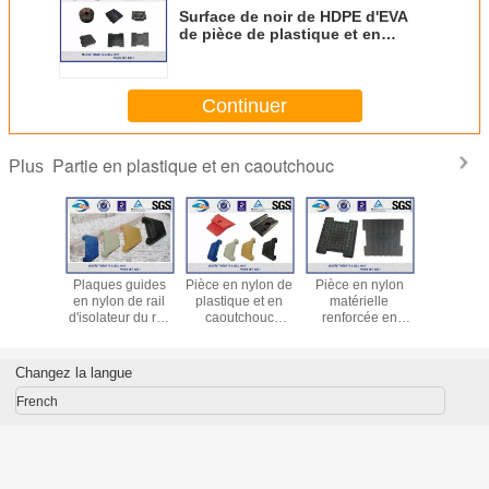
Surface de noir de HDPE d'EVA
de pièce de plastique et en
caoutchouc de protection de
voie de chemin de fer
Continuer
Partie en plastique et en caoutchouc
Plus
enforcée
Plaques guides
Pièce en nylon de
Pièce en nylon
Doigt en p
que et en
en nylon de rail
plastique et en
matérielle
ferrovia
houc de
d'isolateur du rail
caoutchouc
renforcée en
haute qual
 guide
PA66 pour le
d'isolateur du rail
caoutchouc de
la trans
'isolateur
système de type
PA66 pour le
HDPE d'EVA de
ferroviair
du nylon
e/de SKL
système
plaque guide de
pour le s
Changez la langue
6
série/Nabla
ferroviaire
plaque guide de
de attac
d'attache
d'attache
rail de
de SKL 
French
Vierge/d'angle
HDPE ou 