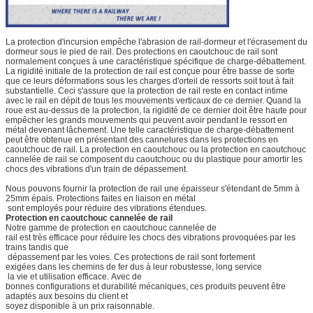
La protection d'incursion empêche l'abrasion de rail-dormeur et l'écrasement du
dormeur sous le pied de rail. Des protections en caoutchouc de rail sont
normalement conçues à une caractéristique spécifique de charge-débattement.
La rigidité initiale de la protection de rail est conçue pour être basse de sorte
que ce leurs déformations sous les charges d'orteil de ressorts soit tout à fait
substantielle. Ceci s'assure que la protection de rail reste en contact intime
avec le rail en dépit de tous les mouvements verticaux de ce dernier. Quand la
roue est au-dessus de la protection, la rigidité de ce dernier doit être haute pour
empêcher les grands mouvements qui peuvent avoir pendant le ressort en
métal devenant lâchement. Une telle caractéristique de charge-débattement
peut être obtenue en présentant des cannelures dans les protections en
caoutchouc de rail. La protection en caoutchouc ou la protection en caoutchouc
cannelée de rail se composent du caoutchouc ou du plastique pour amortir les
chocs des vibrations d'un train de dépassement.
Nous pouvons fournir la protection de rail une épaisseur s'étendant de 5mm à
25mm épais. Protections faites en liaison en métal
sont employés pour réduire des vibrations étendues.
Protection en caoutchouc cannelée de rail
Notre gamme de protection en caoutchouc cannelée de
rail est très efficace pour réduire les chocs des vibrations provoquées par les
trains tandis que
dépassement par les voies. Ces protections de rail sont fortement
exigées dans les chemins de fer dus à leur robustesse, long service
la vie et utilisation efficace. Avec de
bonnes configurations et durabilité mécaniques, ces produits peuvent être
adaptés aux besoins du client et
soyez disponible à un prix raisonnable.