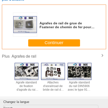
Agrafes de rail de grue de
Fsatener de chemin de fer pour
l'Afrique du Nord, type agrafe
ferroviaire de K de KPO MTH
Continuer
Agrafes de rail
Plus
 à haute
Agrafe standard
Attaches
Agrafe standard
Le rail
tance
de fixation
d'asrailroad de
du rail DIN5906
adapté
 de 9120
d'agrafe du rail
bride de rail de
avec le type 9120
besoins du
r le rail
DIN5906/rail pour
chemin de fer
9220 9116 utilisés
coupe av
 à Q235
le marché
pour la
dans la pose des
revêteme
tent
ferroviaire
sauvegarde de
voies de chemin
préparat
Changez la langue
sion aux
américain
voie
de fer
surfac
du client
d'attaches
matér