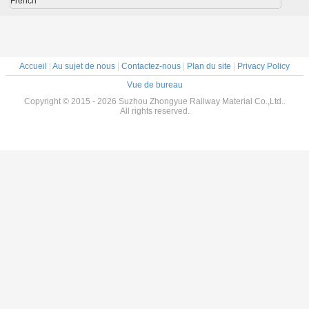
French
ude
60Si2Mn
nisée
Accueil
|
Au sujet de nous
|
Contactez-nous
|
Plan du site
|
Privacy Policy
Vue de bureau
Copyright © 2015 - 2026 Suzhou Zhongyue Railway Material Co.,Ltd..
All rights reserved.