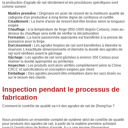
la production d'agrafe de rail strictement et les procédures spécifiques sont
comme suivent :
Matière première :
Originaire en acier de ressort de la meilleure qualité de
catégorie d'un producteur à long terme digne de confiance et certifié.
Cisaillement :
La barre d'acier de ressort doit être tondue selon la longueur
exigée.
Chauffage :
à la température de forge (950-1000 degrés Celsius), mais au-
dessus du chauffage sera évité de vérifier la décarburation.
Formation :
La barre passionnée appropriée est transférée à la presse de
puissance pour la forge.
Durcissement :
Les agrafes forgées de rail sont transférées à éteindre le
réservoir. L'exactitude dimensionnelle et éteindre la dureté des agrafes de
rail sont vérifiées avant le gâchage.
Gâchage :
Les agrafes de rail sont gâchées à environ 350 Celsius pour
réaliser la dureté appropriée au printemps.
Inspection :
Les produits sont alors vérifiés complètement selon la Chine
CRCC et spécifications et conception exigées par client.
Emballage :
Des agrafes peuvent être emballées dans les sacs tissés ou
sur le besoin des clients.
Inspection pendant le processus de
fabrication
Comment le contrôle de qualité va-t-il des agrafes de rail de ZhongYue ?
Nous possédons un ensemble complet de système strict de contrôle de qualité
pour produire des agrafes de rail, à partir de la matière première achetant
jusqu'à l'application de finition d'agrafe. Il y a une équipe d'inspection