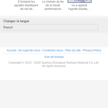
afes
E forment les
Le chemin de fer
L'agrafe de rail,
Agrafe d'é
s de rail
agrafes élastiques
de la haute
ou a appelé
colorez d
amètre
de rail de
performance
l'agrafe élastique
E2006/E2
20mm E
60Si2MnA
60Si2CrA coupe
de rail utilisée
de peint
s pour
60Si2MnA avec la
avec la norme
pour attacher la
typ
tache
couleur de noir
DIN17221
voie ferroviaire en
Changez la langue
ire E1806
d'oxyde
acier
 E2055
French
091
Accueil
|
Au sujet de nous
|
Contactez-nous
|
Plan du site
|
Privacy Policy
Vue de bureau
Copyright © 2015 - 2026 Suzhou Zhongyue Railway Material Co.,Ltd..
All rights reserved.