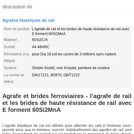
description de
Agrafes élastiques de rail
Nom de produit ::
L'agrafe de rail et les brides de haute résistance de rail avec
E forment 60Si2MnA
Matériel ::
60Si2CrA
Dureté:
44-48HRC
Résistance à la
pour Dia.18 est les cycles de 3 millions sans rupture
fatigue:
Surface:
Simple (huilé), noir d'oxyde, peinture de couleur
La norme se
DIN17221, BS970, GB/T1222
réfère:
Agrafe et brides ferroviaires - l'agrafe de rail
et les brides de haute résistance de rail avec
E forment 60Si2MnA
L'agrafe élastique de rail est utilisée pour attacher les rails à l'embase sous-
jacente ainsi que le dormeur concret. Habituellement des agrafes de rail sont
faites d'acier forgé de ressort qui est produit par le processus de forge chaud.