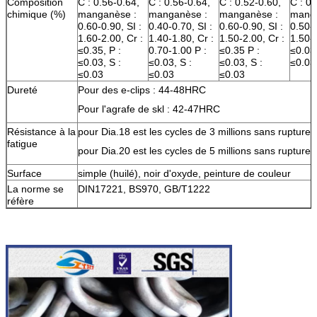
Composition
C : 0.56-0.64,
C : 0.56-0.64,
C : 0.52-0.60,
C : 0.
chimique (%)
manganèse :
manganèse :
manganèse :
manga
0.60-0.90, SI :
0.40-0.70, SI :
0.60-0.90, SI :
0.50-0
1.60-2.00, Cr :
1.40-1.80, Cr :
1.50-2.00, Cr :
1.50-1
≤0.35, P :
0.70-1.00 P :
≤0.35 P :
≤0.03,
≤0.03, S :
≤0.03, S :
≤0.03, S :
≤0.03
≤0.03
≤0.03
≤0.03
Dureté
Pour des e-clips : 44-48HRC
Pour l'agrafe de skl : 42-47HRC
Résistance à la
pour Dia.18 est les cycles de 3 millions sans rupture
fatigue
pour Dia.20 est les cycles de 5 millions sans rupture
Surface
simple (huilé), noir d'oxyde, peinture de couleur
La norme se
DIN17221, BS970, GB/T1222
réfère