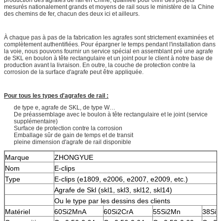
mesurés nationalement grands et moyens de rail sous le ministère de la Chine
des chemins de fer, chacun des deux ici et ailleurs.
À chaque pas à pas de la fabrication les agrafes sont strictement examinées et
complètement authentifiées. Pour épargner le temps pendant l'installation dans
la voie, nous pouvons fournir un service spécial en assemblant pré une agrafe
de SKL en boulon à tête rectangulaire et un joint pour le client à notre base de
production avant la livraison. En outre, la couche de protection contre la
corrosion de la surface d'agrafe peut être appliquée.
Pour tous les types d'agrafes de rail :
de type e, agrafe de SKL, de type W…
De préassemblage avec le boulon à tête rectangulaire et le joint (service
supplémentaire)
Surface de protection contre la corrosion
Emballage sûr de gain de temps et de transit
pleine dimension d'agrafe de rail disponible
Marque
ZHONGYUE
Nom
E-clips
Type
E-clips (e1809, e2006, e2007, e2009, etc.)
Agrafe de Skl (skl1, skl3, skl12, skl14)
Ou le type par les dessins des clients
Matériel
60Si2MnA
60Si2CrA
55Si2Mn
38Si7