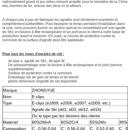
nationalement grand et par milieu mesuré projette sous le ministère de la Chine
des chemins de fer, chacun des deux ici et ailleurs.
À chaque pas à pas de fabriquer les agrafes sont strictement examinés et
complètement authentifiés. Pour épargner le temps pendant l'installation dans
la voie, nous pouvons fournir un service spécial en assemblant pré une agrafe
de SKL en boulon à tête rectangulaire et un joint pour le client à notre base de
production avant la livraison. En outre, la couche de protection contre la
corrosion de la surface d'agrafe peut être appliquée.
Pour tous les types d'agrafes de rail :
de type e, agrafe de SKL, de type W…
De préassemblage avec le boulon à tête rectangulaire et le joint (service
supplémentaire)
Surface de protection contre la corrosion
Emballage sûr de gain de temps et de transit
pleine dimension d'agrafe de rail disponible
Marque
ZHONGYUE
Nom
E-clips
Type
E-clips (e1809, e2006, e2007, e2009, etc.)
Agrafe de Skl (skl1, skl3, skl12, skl14)
Ou le type par les dessins des clients
Matériel
60Si2MnA
60Si2CrA
55Si2Mn
38Si7
Composition
C : 0.56-0.64,
C : 0.56-0.64,
C : 0.52-0.60,
C : 0.