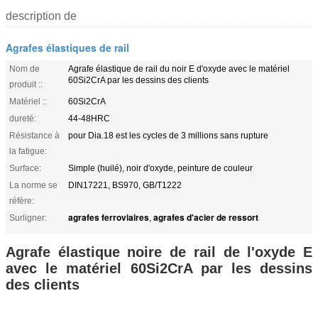
description de
Agrafes élastiques de rail
Nom de
Agrafe élastique de rail du noir E d'oxyde avec le matériel
60Si2CrA par les dessins des clients
produit ::
Matériel ::
60Si2CrA
dureté:
44-48HRC
Résistance à
pour Dia.18 est les cycles de 3 millions sans rupture
la fatigue:
Surface:
Simple (huilé), noir d'oxyde, peinture de couleur
La norme se
DIN17221, BS970, GB/T1222
réfère:
agrafes ferroviaires
agrafes d'acier de ressort
Surligner:
,
Agrafe élastique noire de rail de l'oxyde E
avec le matériel 60Si2CrA par les dessins
des clients