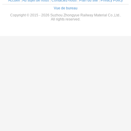
Accueil
|
Au sujet de nous
|
Contactez-nous
|
Plan du site
|
Privacy Policy
Vue de bureau
Copyright © 2015 - 2026 Suzhou Zhongyue Railway Material Co.,Ltd..
All rights reserved.