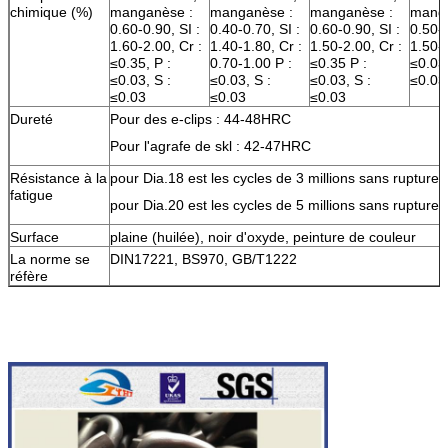
chimique (%)
manganèse :
manganèse :
manganèse :
manga
0.60-0.90, SI :
0.40-0.70, SI :
0.60-0.90, SI :
0.50-0
1.60-2.00, Cr :
1.40-1.80, Cr :
1.50-2.00, Cr :
1.50-1
≤0.35, P :
0.70-1.00 P :
≤0.35 P :
≤0.03,
≤0.03, S :
≤0.03, S :
≤0.03, S :
≤0.03
≤0.03
≤0.03
≤0.03
Dureté
Pour des e-clips : 44-48HRC
Pour l'agrafe de skl : 42-47HRC
Résistance à la
pour Dia.18 est les cycles de 3 millions sans rupture
fatigue
pour Dia.20 est les cycles de 5 millions sans rupture
Surface
plaine (huilée), noir d'oxyde, peinture de couleur
La norme se
DIN17221, BS970, GB/T1222
réfère